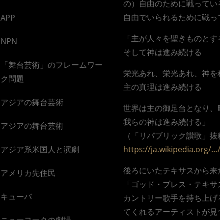
の）自由のために戦ってい
自由でいられるために戦っ
APP
「主が人々を聖きものとす
NPN
そして神は進み続ける
「舞台芸術」のフレームワー
栄光あれ、栄光あれ、神を称えよ!（G
ク問題
主の真理は進み続ける
アジアの舞台芸術
世界は主の御足台となり、
我らの神は進み続ける」
アジアの舞台芸術
（「リパブリック讃歌」抜
アジア系米国人と演劇
https://ja.wikipedia.
後ろにいたテキサスから来
アメリカ先住民
「ゴッド・ブレス・テキサ
キューバ
カントリー歌手を持ち上げ
てくれるアーティストが見
ニューヨークの劇場