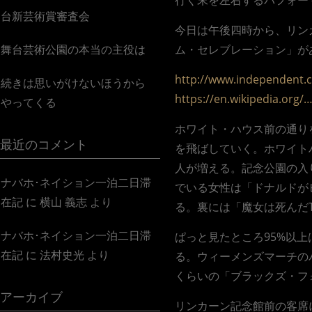
行く末を左右するパフォー
台新芸術賞審査会
今日は午後四時から、リン
舞台芸術公園の本当の主役は
ム・セレブレーション」が
http://www.independent.
続きは思いがけないほうから
https://en.wikipedia.or
やってくる
ホワイト・ハウス前の通り
最近のコメント
を飛ばしていく。ホワイト
人が増える。記念公園の入
ナバホ･ネイション一泊二日滞
でいる女性は「ドナルドがヒラ
在記
に
横山 義志
より
る。裏には「魔女は死んだThe w
ナバホ･ネイション一泊二日滞
ぱっと見たところ95%以
在記
に
法村史光
より
る。ウィーメンズマーチの
くらいの「ブラックズ・フ
アーカイブ
リンカーン記念館前の客席