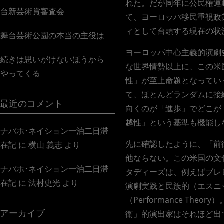
れた。だが同年に公民権運
台新芸術賞審査会
て、ヨーロッパ移民重視政
ィとして台頭する現在の状
舞台芸術公園の本当の主役は
ヨーロッパ中心主義的演劇
続きは思いがけないほうから
な世界情勢以上に、この米
やってくる
性」が至上命題となってい
て、ほとんどランダムに接
最近のコメント
向くのが「進歩」でどこが
越性」という基準も機能し
ナバホ･ネイション一泊二日滞
先に確認したように、「前
在記
に
横山 義志
より
他ならない。この米国の文
ナバホ･ネイション一泊二日滞
タディーズは、例えばブレ
在記
に
法村史光
より
演劇実践と民族的（エスニ
（Performance T
アーカイブ
衛」的演出家はそれほど出