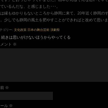
ているんだな、と感じました･･･。
私は縁もゆかりもないところから静岡に来て、20年近く静岡の
す。少しでも静岡の風土を肥やすことができればと改めて思い
テゴリー:
文化政策
日本の舞台芸術
演劇祭
←
続きは思いがけないほうからやってくる
コメント
※
名前
※
メール
※