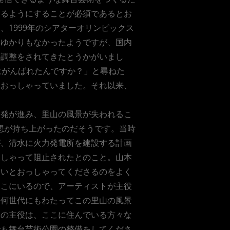
きるようにすることが必須であるとお
1999年のシアターオリンピックス
もゆかりもなかったようですが、国内
の調整をされてきたとうかがいまし
にがんばれたんですか？」と尋ねた
とおっしゃっていました。それ以来、
開発が進み、里山の風景が失われるこ
構想が持ち上がったのだそうです。当時
が、清水に火力発電所を建設する計画
っしゃって阻止されたとのこと。山本
しいとおっしゃってくださるのをよく
ここにいるので、アーティストが主役
、何世代にもわたってこの里山の風景
当の主役は、ここに住んでいる方々な
でも舞台芸術公園の整備をしてくださ