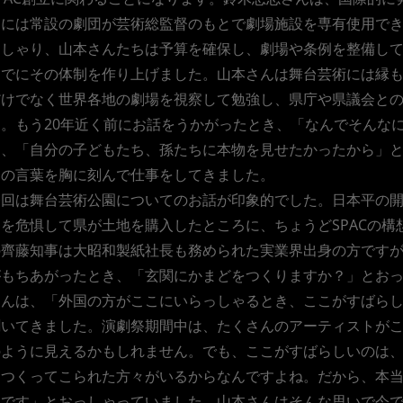
めには常設の劇団が芸術総監督のもとで劇場施設を専有使用で
っしゃり、山本さんたちは予算を確保し、劇場や条例を整備して、
までにその体制を作り上げました。山本さんは舞台芸術には縁
だけでなく世界各地の劇場を視察して勉強し、県庁や県議会と
た。もう20年近く前にお話をうかがったとき、「なんでそんな
ら、「自分の子どもたち、孫たちに本物を見せたかったから」
この言葉を胸に刻んで仕事をしてきました。
今回は舞台芸術公園についてのお話が印象的でした。日本平の
とを危惧して県が土地を購入したところに、ちょうどSPACの
の齊藤知事は大昭和製紙社長も務められた実業界出身の方です
がもちあがったとき、「玄関にかまどをつくりますか？」とお
さんは、「外国の方がここにいらっしゃるとき、ここがすばら
聞いてきました。演劇祭期間中は、たくさんのアーティストが
のように見えるかもしれません。でも、ここがすばらしいのは
をつくってこられた方々がいるからなんですよね。だから、本
んです」とおっしゃっていました。山本さんはそんな思いで今