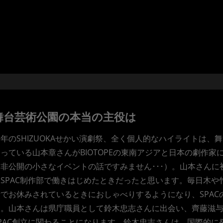
舞台芸術公園の本当の主役は
年のSHIZUOKAせかい演劇祭、全く個人的なハイライトは
さっている山本章さんがBIOTOPEの東南アジアと日本の劇作
非公開の小さなイベントの話ですみません･･･）。山本さんに初
にSPAC制作部で働きはじめたときだったと思います。毎日木
所でお休みされているときにおしゃべりするようになり、SPA
。山本さんは県庁職員として鈴木忠志さんに出会い、齊藤滋与史知
SPAC創立に関わることになります。鈴木忠志さんは、国際的